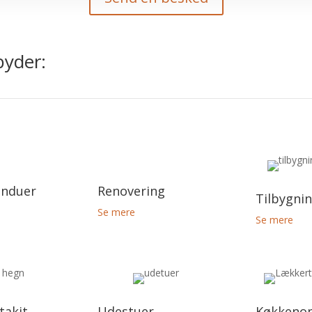
byder:
induer
Renovering
Tilbygni
Se mere
Se mere
takit
Udestuer
Køkkeno