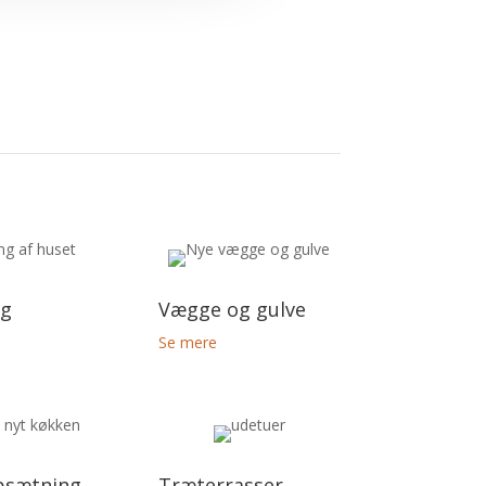
ng
Vægge og gulve
Se mere
psætning
Træterrasser