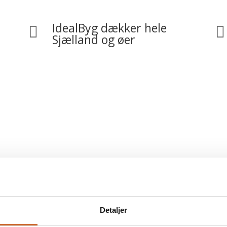
IdealByg dækker hele


Sjælland og øer
 Det professionelle tømrerfirma
Detaljer