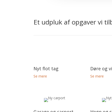
Et udpluk af opgaver vi til
Nyt flot tag
Døre og v
Se mere
Se mere
Garage og carport
Hegn og s