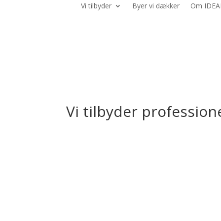
Vi tilbyder
Byer vi dækker
Om IDEA
Vi tilbyder professio