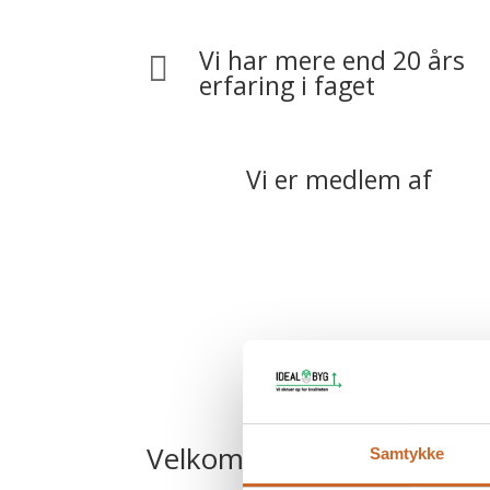
Vi har mere end 20 års

erfaring i faget
Vi er medlem af
Velkommen hos Idealbyg –
Samtykke