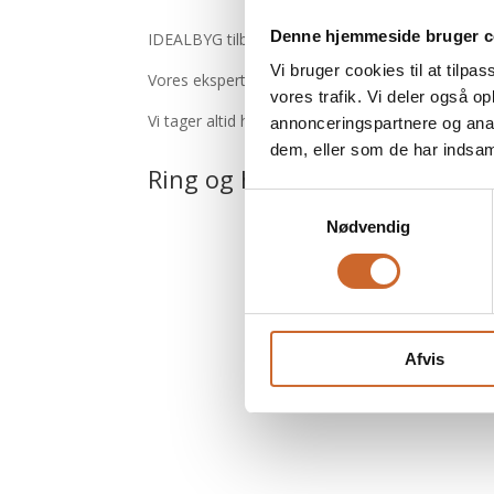
Denne hjemmeside bruger c
IDEALBYG tilbyder tømrerarbejde i høj kvalitet og
Vi bruger cookies til at tilpas
Vores ekspertise og erfaring inden for tømrerfaget
vores trafik. Vi deler også 
Vi tager altid hensyn til vores kunders ønsker og 
annonceringspartnere og anal
dem, eller som de har indsaml
Ring og hør mere på
+45 31 3
Samtykkevalg
Nødvendig
Få et uforpligtend
Afvis