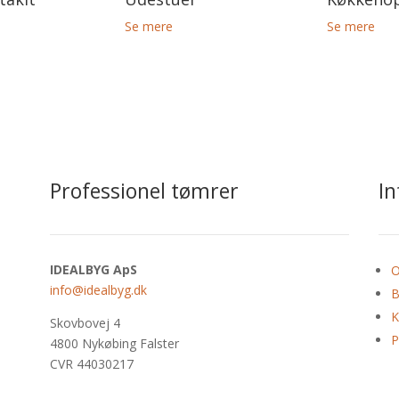
Se mere
Se mere
Professionel tømrer
I
IDEALBYG ApS
O
info@idealbyg.dk
B
K
Skovbovej 4
P
4800 Nykøbing Falster
CVR 44030217