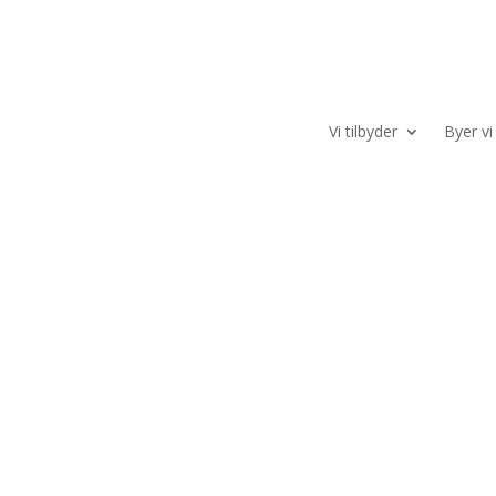
Vi tilbyder
Byer v