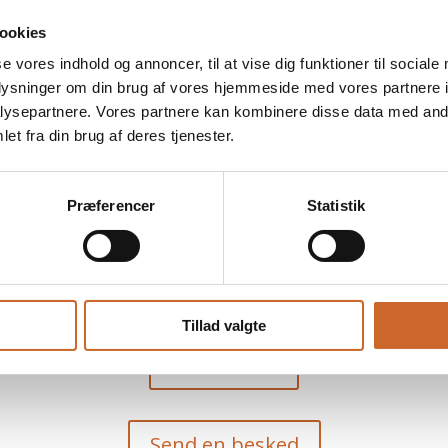
ookies
 vi udfører alle typer af tømrerarbejde – uanset størrelse.
se vores indhold og annoncer, til at vise dig funktioner til sociale
 vil sikre, at du får det bedste resultat hver gang.
oplysninger om din brug af vores hjemmeside med vores partnere i
behov for at sikre, at de er tilfredse med resultatet.
ysepartnere. Vores partnere kan kombinere disse data med andr
et fra din brug af deres tjenester.
5 81 01
Præferencer
Statistik
e tilbud
Sen
Tillad valgte
Få et tilbud
Send en besked