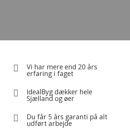
Få et uforpligtende tilbud
Vi har mere end 20 års

erfaring i faget
IdealByg dækker hele

Sjælland og øer
Du får 5 års garanti på alt

udført arbejde