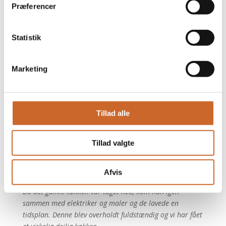
Præferencer
Statistik
Marketing
Tillad alle
Nyt køkken og loft
Da vi havde fået tegningerne til vores nye køkken kom
Tillad valgte
Tommy forbi for at gennemgå det hele, emhættens
placering ift. bjælkelag på loft, vindueskarme, bordhøjde
mm. Alt blev rettet til så det passede👍
Afvis
Da det gamle køkken var taget ned, kom han igen
sammen med elektriker og maler og de lavede en
tidsplan. Denne blev overholdt fuldstændig og vi har fået