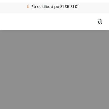
Få et tilbud på 31 35 81 01
MED KVALITET SOM PRIORITET

Tømrer i
Nykøbing Falster
Hos IDEALBYG tømrerfirma, er vi stolte af vores
håndværk og vi går aldrig på kompromis med vores
arbejde. Vi dækker hele Sjælland
Ring og hør mere på
+45 31 35 81 01