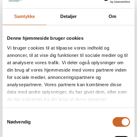
Samtykke
Detaljer
Om
Alle typer af tømrerarbejde
Denne hjemmeside bruger cookies
– uanset størrelse
Vi bruger cookies til at tilpasse vores indhold og
annoncer, til at vise dig funktioner til sociale medier og til
at analysere vores trafik. Vi deler også oplysninger om
Med mere end 20 års erfaring inden for branchen, er vi
din brug af vores hjemmeside med vores partnere inden
eksperter i alle former for tømrerarbejde,
nyt tag
,
for sociale medier, annonceringspartnere og
renovering,
tilbygning
og generel fornyelse.
analysepartnere. Vores partnere kan kombinere disse
Vi kommer ud til hele Sjælland og med vores gode
data med andre oplysninger, du har givet dem, eller som
garantiordning, kan du være sikker på et gennemført
de har indsamlet fra din brug af deres tjenester.
resultat – hver gang!
Samtykkevalg
Nødvendig
Se om vi kommer til dig