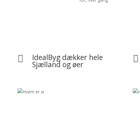
IdealByg dækker hele


Sjælland og øer