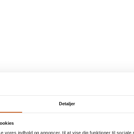
Hvem er vi og hvorfor vælge os?
Kvalitet
Service
Detaljer
Vi anvender kun de bedste
For os er god service en
materialer og nyeste teknikker
selvfølge. Vi lytter til dine
for at sikre holdbare løsninger.
behov og tilpasser vores
ookies
løsninger, så de matcher
se vores indhold og annoncer, til at vise dig funktioner til sociale