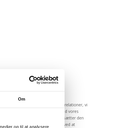
Tillid
Om
Vi er stolte af de relationer, vi
har opbygget med vores
kunder, og værdsætter den
 dine
tillid, de viser os ved at
 medier og til at analysere