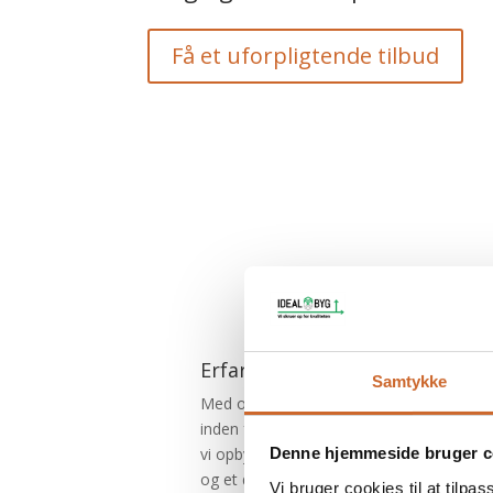
Få et uforpligtende tilbud
Erfaring
Samtykke
Med over 20 års erfaring
inden for tømrerbranchen har
vi opbygget en solid erfaring
Denne hjemmeside bruger c
og et dybt kendskab til
Vi bruger cookies til at tilpas