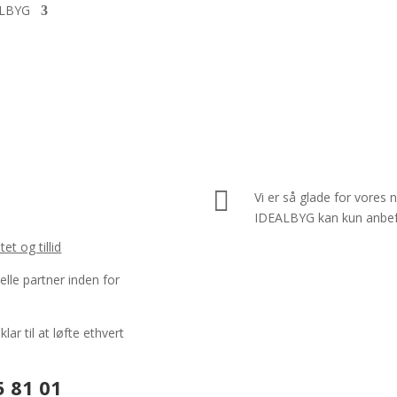
LBYG

Vi er så glade for vores
IDEALBYG kan kun anbefa
et og tillid
lle partner inden for
ar til at løfte ethvert
5 81 01