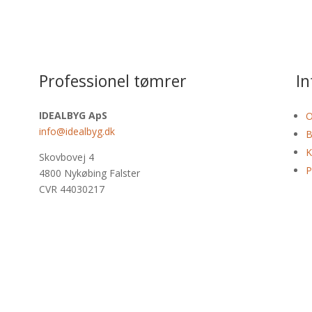
Professionel tømrer
I
IDEALBYG ApS
O
info@idealbyg.dk
B
K
Skovbovej 4
P
4800 Nykøbing Falster
CVR 44030217