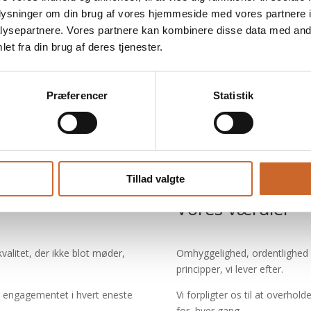
ønsker.
oplysninger om din brug af vores hjemmeside med vores partnere i
ysepartnere. Vores partnere kan kombinere disse data med andr
et fra din brug af deres tjenester.
Ring 31 35 81 01 i dag
Præferencer
Statistik
Tillad valgte
Vores værdier
valitet, der ikke blot møder,
Omhyggelighed, ordentlighed o
principper, vi lever efter.
 og engagementet i hvert eneste
Vi forpligter os til at overhol
for, hver gang.