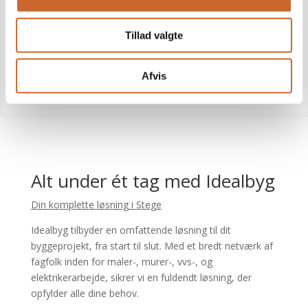
Vi sikrer at dit hjem ikke kun ser fantastisk ud, men
Tillad valgte
også er bygget til at holde. Vi tager os af selv de mest
avancerede opgaver.
Afvis
Alt under ét tag med Idealbyg
Din komplette løsning i Stege
Idealbyg tilbyder en omfattende løsning til dit
byggeprojekt, fra start til slut. Med et bredt netværk af
fagfolk inden for maler-, murer-, vvs-, og
elektrikerarbejde, sikrer vi en fuldendt løsning, der
opfylder alle dine behov.