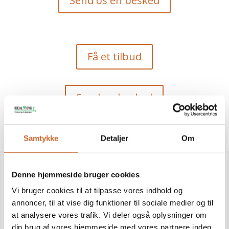
Send os en besked
Få et tilbud
Send en besked
Samtykke
Detaljer
Om
Denne hjemmeside bruger cookies
Vi bruger cookies til at tilpasse vores indhold og
Forvandl dit hjem med en
annoncer, til at vise dig funktioner til sociale medier og til
renovering
at analysere vores trafik. Vi deler også oplysninger om
din brug af vores hjemmeside med vores partnere inden