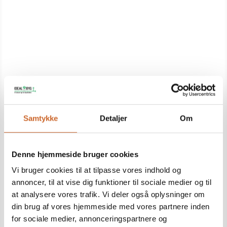
renovering
Nyt liv til dine rum
Ønsker du at opdatere dit hjem med et nyt køkken eller
et moderne badeværelse? Idealbyg tilbyder
professionel renovering, hvor vi omdanner dine
eksisterende rum til nye, inspirerende miljøer.
Vores mangeårige erfaring garanterer dig en
renoveringsproces, der er både gnidningsfri og
tilfredsstillende.
Samtykke
Detaljer
Om
Du får rådgivning og vejledning gennem hele
processen, mens vi lytter til dine ønsker.
Denne hjemmeside bruger cookies
Reparationer med lang
Vi bruger cookies til at tilpasse vores indhold og
holdbarhed
annoncer, til at vise dig funktioner til sociale medier og til
at analysere vores trafik. Vi deler også oplysninger om
Giv dit hjem en holdbar opgradering
din brug af vores hjemmeside med vores partnere inden
Når tiden er inde til at forny dit hjem med et nyt tag
for sociale medier, annonceringspartnere og
eller nye gulve, er Idealbyg klar. Vores tømrere har den