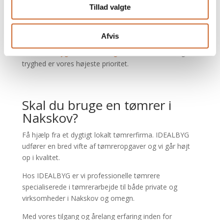
elektrikerarbejde, sikrer vi en fuldendt løsning, der
Tillad valgte
opfylder alle dine behov.
Vi er forpligtet til kvalitet og håndværk, der opfylder
Afvis
standarderne inden for byggeri og anlæg, og som er
dækket af
Byg Garantiordningen
. Din tilfredshed og
tryghed er vores højeste prioritet.
Skal du bruge en tømrer i
Nakskov?
Få hjælp fra et dygtigt lokalt tømrerfirma. IDEALBYG
udfører en bred vifte af tømreropgaver og vi går højt
op i kvalitet.
Hos IDEALBYG er vi professionelle tømrere
specialiserede i tømrerarbejde til både private og
virksomheder i Nakskov og omegn.
Med vores tilgang og årelang erfaring inden for