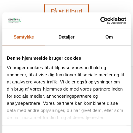
Få et tilbud
Send en besked
Samtykke
Detaljer
Om
Denne hjemmeside bruger cookies
Vi bruger cookies til at tilpasse vores indhold og
annoncer, til at vise dig funktioner til sociale medier og til
at analysere vores trafik. Vi deler også oplysninger om
din brug af vores hjemmeside med vores partnere inden
Reparationer der holder ved
for sociale medier, annonceringspartnere og
analysepartnere. Vores partnere kan kombinere disse
Kvalitet der Varer
data med andre oplysninger, du har givet dem, eller som
Når det er tid til at forny eller renovere dit hjem i Køge,
de har indsamlet fra din brug af deres tjenester.
så står vi klar til at hjælpe dig, og det er uanset om det
er tagreparationer, gulvrenovering eller renovering af
dit køkken.